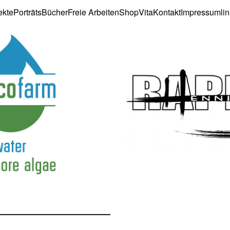
ekte
Porträts
Bücher
Freie Arbeiten
Shop
Vita
Kontakt
Impressum
li